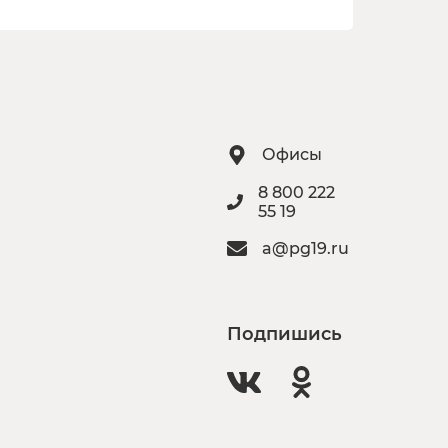
Офисы
8 800 222
55 19
a@pg19.ru
Подпишись