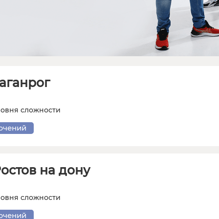
аганрог
ровня сложности
ючений
остов на дону
ровня сложности
ючений